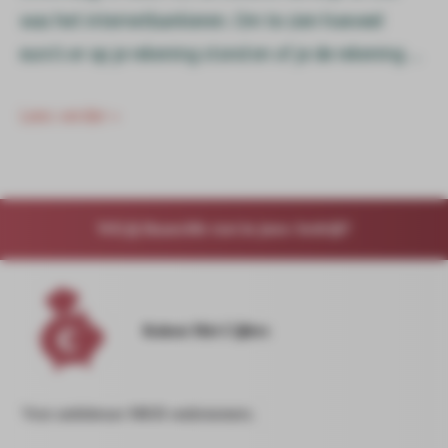
was het internetbankieren. Om te zien hoeveel
euro’s er op je rekening stond en of je de rekening …
Lees verder »
Wil jij financiële rust in jouw bedrijf?
Koken Met Cijfers
Voor ambitieuze MKB ondernemers.