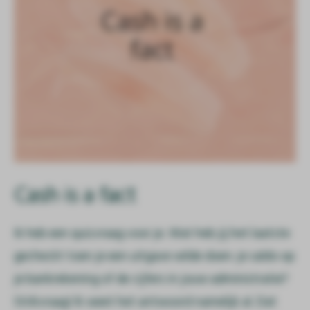
Cash is a fact
Ik heb een quizvraag voor je. Wat heb jij het laatste
gecheckt toen je een uitgave wilde doen: je saldo op
je bankrekening of de cijfers in jouw administratie?
Strikvraag! Ik weet het antwoord namelijk al. Dat