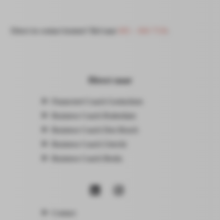
Direct in contact komen? Bel naar
085 – 060 7530
.
Direct naar
Financieel Coach Gorinchem
Business Coach Rotterdam
Business Coach Den Bosch
Business Coach Utrecht
Business Coach Breda
Contact