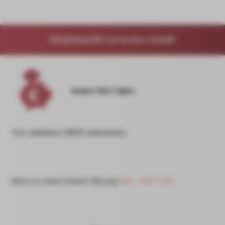
Wil jij financiële rust in jouw bedrijf?
Koken Met Cijfers
Voor ambitieuze MKB ondernemers.
Direct in contact komen? Bel naar
085 – 060 7530
.