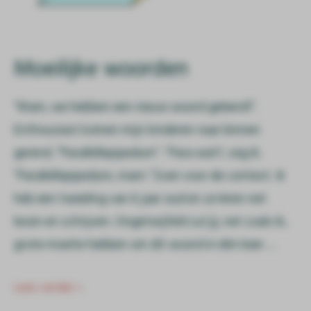
Moeilijke woorden
“Mam, we hebben een nieuw woord geleerd!”.
Enthousiast komen mijn kinderen naar binnen
gerend. “Parallellepipedum”. “Para wat?, zeg ik.
“Parallellepipedum, mam.” Even voor de context. Ik
heb een tweeling van 6 jaar oud en ze leren net
lezen en schrijven. Ongetwijfeld zul jij, net zoals ik,
grote moeite hebben om dit woord in één keer …
Lees verder »