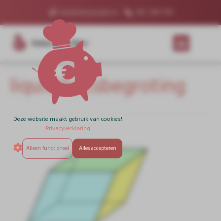
info@kokenmetcijfers.nl
085 - 060 7530
Koken Met Cijfers
liquiditeitsbegroting
Deze website maakt gebruik van cookies!
Privacyverklaring
Alleen functioneel
Alles accepteren