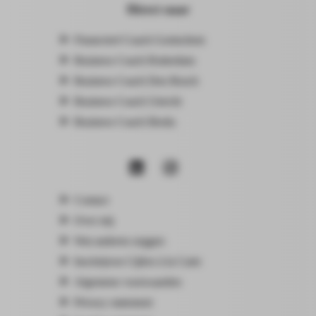
Direct naar
Financieel Coach Gorinchem
Business Coach Rotterdam
Business Coach Den Bosch
Business Coach Utrecht
Business Coach Breda
Contact
Over mij
Wat anderen zeggen
Inschrijven Cijfers à la Carte
Algemene voorwaarden
Privacy statement