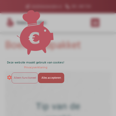
info@kokenmetcijfers.nl
085 - 060 7530
Koken Met Cijfers
Boekhoudpakket
Deze website maakt gebruik van cookies!
Privacyverklaring
Alleen functioneel
Alles accepteren