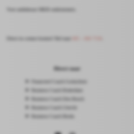
Voor ambitieuze MKB ondernemers.
Direct in contact komen? Bel naar
085 – 060 7530
.
Direct naar
Financieel Coach Gorinchem
Business Coach Rotterdam
Business Coach Den Bosch
Business Coach Utrecht
Business Coach Breda