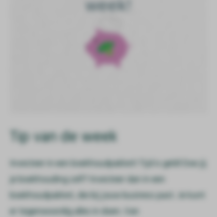
Tip van de week
Investeer in een boekhoudpakket! Tijd is geld! Doe jij
je boekhouding zelf? Investeer dan in een
boekhoudpakket, die bij jouw business past. Je kunt
er tegenwoordig alles in doen. Van