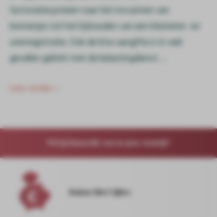
facturatiesysteem naar het inscannen van
bonnetjes tot het bijhouden van een kilometer- en
urenregistratie. Ook de btw-aangifte is in veel
gevallen gelinkt met de belastingdienst. …
Lees verder »
Wil jij financiële rust in jouw bedrijf?
Koken Met Cijfers